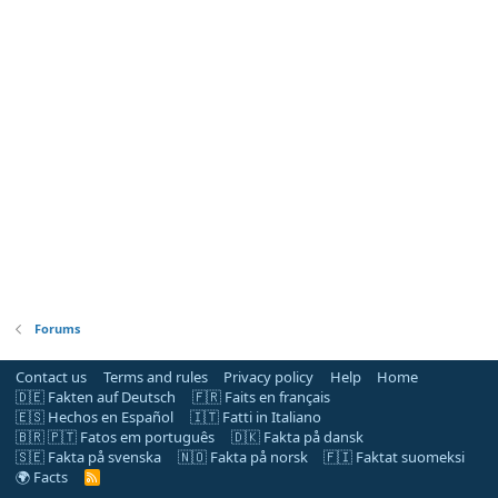
Forums
Contact us
Terms and rules
Privacy policy
Help
Home
🇩🇪 Fakten auf Deutsch
🇫🇷 Faits en français
🇪🇸 Hechos en Español
🇮🇹 Fatti in Italiano
🇧🇷 🇵🇹 Fatos em português
🇩🇰 Fakta på dansk
🇸🇪 Fakta på svenska
🇳🇴 Fakta på norsk
🇫🇮 Faktat suomeksi
🌍 Facts
R
S