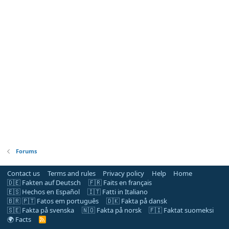
Forums
Contact us
Terms and rules
Privacy policy
Help
Home
🇩🇪 Fakten auf Deutsch
🇫🇷 Faits en français
🇪🇸 Hechos en Español
🇮🇹 Fatti in Italiano
🇧🇷 🇵🇹 Fatos em português
🇩🇰 Fakta på dansk
🇸🇪 Fakta på svenska
🇳🇴 Fakta på norsk
🇫🇮 Faktat suomeksi
🌍 Facts
R
S