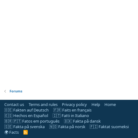
Forums
Contact us
Terms and rules
Privacy policy
Help
Home
🇩🇪 Fakten auf Deutsch
🇫🇷 Faits en français
🇪🇸 Hechos en Español
🇮🇹 Fatti in Italiano
🇧🇷 🇵🇹 Fatos em português
🇩🇰 Fakta på dansk
🇸🇪 Fakta på svenska
🇳🇴 Fakta på norsk
🇫🇮 Faktat suomeksi
🌍 Facts
R
S