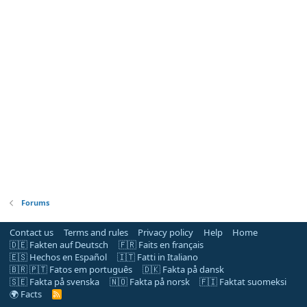
Forums
Contact us
Terms and rules
Privacy policy
Help
Home
🇩🇪 Fakten auf Deutsch
🇫🇷 Faits en français
🇪🇸 Hechos en Español
🇮🇹 Fatti in Italiano
🇧🇷 🇵🇹 Fatos em português
🇩🇰 Fakta på dansk
🇸🇪 Fakta på svenska
🇳🇴 Fakta på norsk
🇫🇮 Faktat suomeksi
🌍 Facts
R
S