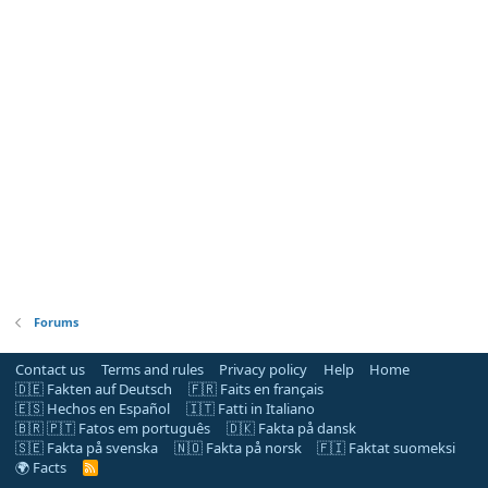
Forums
Contact us
Terms and rules
Privacy policy
Help
Home
🇩🇪 Fakten auf Deutsch
🇫🇷 Faits en français
🇪🇸 Hechos en Español
🇮🇹 Fatti in Italiano
🇧🇷 🇵🇹 Fatos em português
🇩🇰 Fakta på dansk
🇸🇪 Fakta på svenska
🇳🇴 Fakta på norsk
🇫🇮 Faktat suomeksi
🌍 Facts
R
S