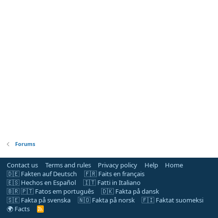
Forums
Contact us
Terms and rules
Privacy policy
Help
Home
🇩🇪 Fakten auf Deutsch
🇫🇷 Faits en français
🇪🇸 Hechos en Español
🇮🇹 Fatti in Italiano
🇧🇷 🇵🇹 Fatos em português
🇩🇰 Fakta på dansk
🇸🇪 Fakta på svenska
🇳🇴 Fakta på norsk
🇫🇮 Faktat suomeksi
🌍 Facts
R
S