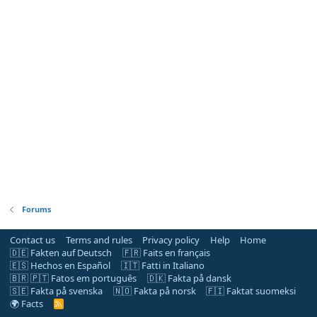
Forums
Contact us
Terms and rules
Privacy policy
Help
Home
🇩🇪 Fakten auf Deutsch
🇫🇷 Faits en français
🇪🇸 Hechos en Español
🇮🇹 Fatti in Italiano
🇧🇷 🇵🇹 Fatos em português
🇩🇰 Fakta på dansk
🇸🇪 Fakta på svenska
🇳🇴 Fakta på norsk
🇫🇮 Faktat suomeksi
🌍 Facts
R
S