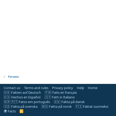
Forums
Contact us
Terms and rules
Privacy policy
Help
Home
🇩🇪 Fakten auf Deutsch
🇫🇷 Faits en français
🇪🇸 Hechos en Español
🇮🇹 Fatti in Italiano
🇧🇷 🇵🇹 Fatos em português
🇩🇰 Fakta på dansk
🇸🇪 Fakta på svenska
🇳🇴 Fakta på norsk
🇫🇮 Faktat suomeksi
🌍 Facts
R
S