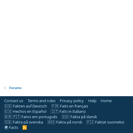
Forums
Contact us
Terms and rules
Privacy policy
Help
Home
🇩🇪 Fakten auf Deutsch
🇫🇷 Faits en français
🇪🇸 Hechos en Español
🇮🇹 Fatti in Italiano
🇧🇷 🇵🇹 Fatos em português
🇩🇰 Fakta på dansk
🇸🇪 Fakta på svenska
🇳🇴 Fakta på norsk
🇫🇮 Faktat suomeksi
🌍 Facts
R
S