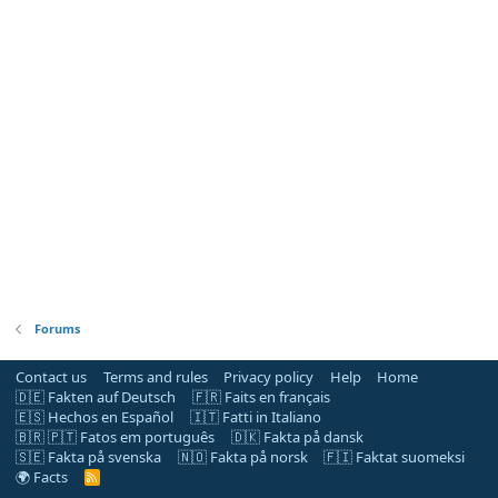
Forums
Contact us
Terms and rules
Privacy policy
Help
Home
🇩🇪 Fakten auf Deutsch
🇫🇷 Faits en français
🇪🇸 Hechos en Español
🇮🇹 Fatti in Italiano
🇧🇷 🇵🇹 Fatos em português
🇩🇰 Fakta på dansk
🇸🇪 Fakta på svenska
🇳🇴 Fakta på norsk
🇫🇮 Faktat suomeksi
🌍 Facts
R
S