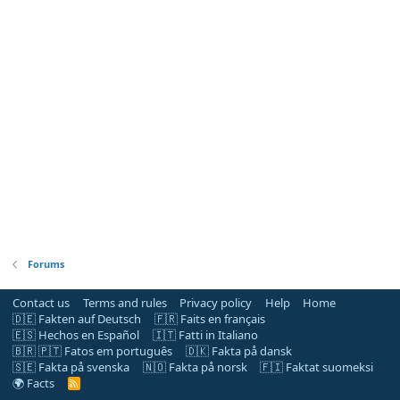
Forums
Contact us
Terms and rules
Privacy policy
Help
Home
🇩🇪 Fakten auf Deutsch
🇫🇷 Faits en français
🇪🇸 Hechos en Español
🇮🇹 Fatti in Italiano
🇧🇷 🇵🇹 Fatos em português
🇩🇰 Fakta på dansk
🇸🇪 Fakta på svenska
🇳🇴 Fakta på norsk
🇫🇮 Faktat suomeksi
🌍 Facts
R
S