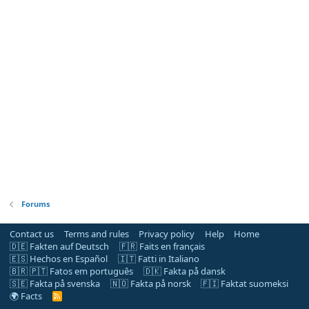
Forums
Contact us
Terms and rules
Privacy policy
Help
Home
🇩🇪 Fakten auf Deutsch
🇫🇷 Faits en français
🇪🇸 Hechos en Español
🇮🇹 Fatti in Italiano
🇧🇷 🇵🇹 Fatos em português
🇩🇰 Fakta på dansk
🇸🇪 Fakta på svenska
🇳🇴 Fakta på norsk
🇫🇮 Faktat suomeksi
🌍 Facts
R
S