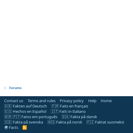
Forums
Contact us
Terms and rules
Privacy policy
Help
Home
🇩🇪 Fakten auf Deutsch
🇫🇷 Faits en français
🇪🇸 Hechos en Español
🇮🇹 Fatti in Italiano
🇧🇷 🇵🇹 Fatos em português
🇩🇰 Fakta på dansk
🇸🇪 Fakta på svenska
🇳🇴 Fakta på norsk
🇫🇮 Faktat suomeksi
🌍 Facts
R
S