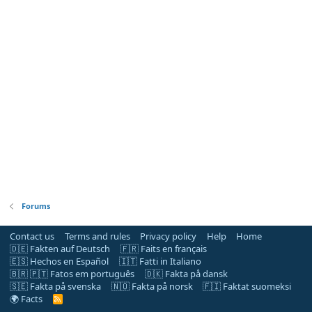
Forums
Contact us
Terms and rules
Privacy policy
Help
Home
🇩🇪 Fakten auf Deutsch
🇫🇷 Faits en français
🇪🇸 Hechos en Español
🇮🇹 Fatti in Italiano
🇧🇷 🇵🇹 Fatos em português
🇩🇰 Fakta på dansk
🇸🇪 Fakta på svenska
🇳🇴 Fakta på norsk
🇫🇮 Faktat suomeksi
🌍 Facts
R
S