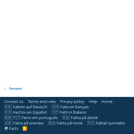
Forums
Contact us
Terms and rules
Privacy policy
Help
Home
🇩🇪 Fakten auf Deutsch
🇫🇷 Faits en français
🇪🇸 Hechos en Español
🇮🇹 Fatti in Italiano
🇧🇷 🇵🇹 Fatos em português
🇩🇰 Fakta på dansk
🇸🇪 Fakta på svenska
🇳🇴 Fakta på norsk
🇫🇮 Faktat suomeksi
🌍 Facts
R
S