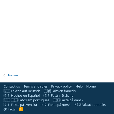
Forums
Contact us
Terms and rules
Privacy policy
Help
Home
🇩🇪 Fakten auf Deutsch
🇫🇷 Faits en français
🇪🇸 Hechos en Español
🇮🇹 Fatti in Italiano
🇧🇷 🇵🇹 Fatos em português
🇩🇰 Fakta på dansk
🇸🇪 Fakta på svenska
🇳🇴 Fakta på norsk
🇫🇮 Faktat suomeksi
🌍 Facts
R
S