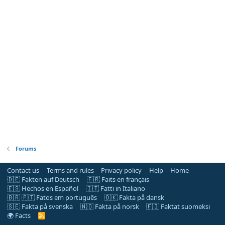
Forums
Contact us
Terms and rules
Privacy policy
Help
Home
🇩🇪 Fakten auf Deutsch
🇫🇷 Faits en français
🇪🇸 Hechos en Español
🇮🇹 Fatti in Italiano
🇧🇷 🇵🇹 Fatos em português
🇩🇰 Fakta på dansk
🇸🇪 Fakta på svenska
🇳🇴 Fakta på norsk
🇫🇮 Faktat suomeksi
🌍 Facts
R
S