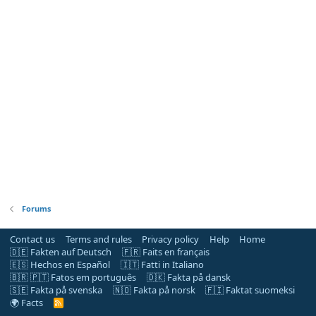
Forums
Contact us
Terms and rules
Privacy policy
Help
Home
🇩🇪 Fakten auf Deutsch
🇫🇷 Faits en français
🇪🇸 Hechos en Español
🇮🇹 Fatti in Italiano
🇧🇷 🇵🇹 Fatos em português
🇩🇰 Fakta på dansk
🇸🇪 Fakta på svenska
🇳🇴 Fakta på norsk
🇫🇮 Faktat suomeksi
🌍 Facts
R
S