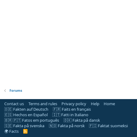
Forums
Contact us
Terms and rules
Privacy policy
Help
Home
🇩🇪 Fakten auf Deutsch
🇫🇷 Faits en français
🇪🇸 Hechos en Español
🇮🇹 Fatti in Italiano
🇧🇷 🇵🇹 Fatos em português
🇩🇰 Fakta på dansk
🇸🇪 Fakta på svenska
🇳🇴 Fakta på norsk
🇫🇮 Faktat suomeksi
🌍 Facts
R
S