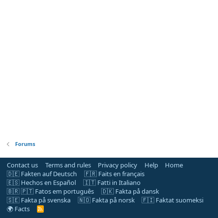
Forums
Contact us
Terms and rules
Privacy policy
Help
Home
🇩🇪 Fakten auf Deutsch
🇫🇷 Faits en français
🇪🇸 Hechos en Español
🇮🇹 Fatti in Italiano
🇧🇷 🇵🇹 Fatos em português
🇩🇰 Fakta på dansk
🇸🇪 Fakta på svenska
🇳🇴 Fakta på norsk
🇫🇮 Faktat suomeksi
🌍 Facts
R
S