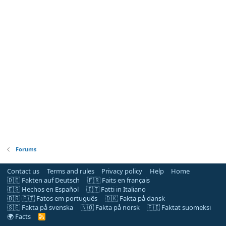
Forums
Contact us
Terms and rules
Privacy policy
Help
Home
🇩🇪 Fakten auf Deutsch
🇫🇷 Faits en français
🇪🇸 Hechos en Español
🇮🇹 Fatti in Italiano
🇧🇷 🇵🇹 Fatos em português
🇩🇰 Fakta på dansk
🇸🇪 Fakta på svenska
🇳🇴 Fakta på norsk
🇫🇮 Faktat suomeksi
🌍 Facts
R
S