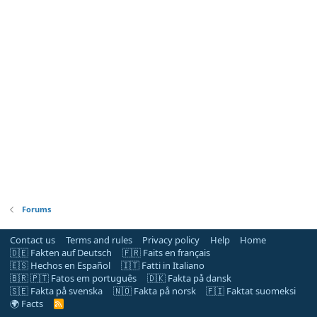
Forums
Contact us
Terms and rules
Privacy policy
Help
Home
🇩🇪 Fakten auf Deutsch
🇫🇷 Faits en français
🇪🇸 Hechos en Español
🇮🇹 Fatti in Italiano
🇧🇷 🇵🇹 Fatos em português
🇩🇰 Fakta på dansk
🇸🇪 Fakta på svenska
🇳🇴 Fakta på norsk
🇫🇮 Faktat suomeksi
🌍 Facts
R
S