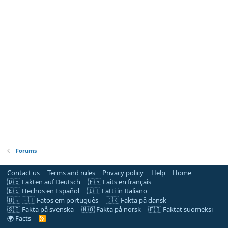
Forums
Contact us
Terms and rules
Privacy policy
Help
Home
🇩🇪 Fakten auf Deutsch
🇫🇷 Faits en français
🇪🇸 Hechos en Español
🇮🇹 Fatti in Italiano
🇧🇷 🇵🇹 Fatos em português
🇩🇰 Fakta på dansk
🇸🇪 Fakta på svenska
🇳🇴 Fakta på norsk
🇫🇮 Faktat suomeksi
🌍 Facts
R
S