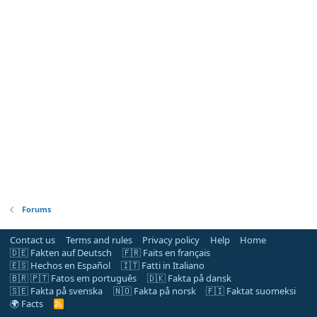
Forums
Contact us
Terms and rules
Privacy policy
Help
Home
🇩🇪 Fakten auf Deutsch
🇫🇷 Faits en français
🇪🇸 Hechos en Español
🇮🇹 Fatti in Italiano
🇧🇷 🇵🇹 Fatos em português
🇩🇰 Fakta på dansk
🇸🇪 Fakta på svenska
🇳🇴 Fakta på norsk
🇫🇮 Faktat suomeksi
🌍 Facts
R
S