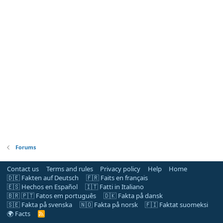
Forums
Contact us
Terms and rules
Privacy policy
Help
Home
🇩🇪 Fakten auf Deutsch
🇫🇷 Faits en français
🇪🇸 Hechos en Español
🇮🇹 Fatti in Italiano
🇧🇷 🇵🇹 Fatos em português
🇩🇰 Fakta på dansk
🇸🇪 Fakta på svenska
🇳🇴 Fakta på norsk
🇫🇮 Faktat suomeksi
🌍 Facts
R
S