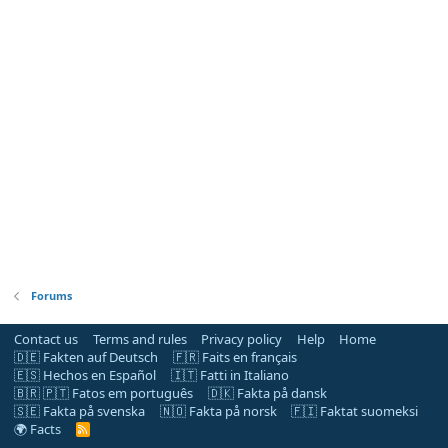
Forums
Contact us
Terms and rules
Privacy policy
Help
Home
🇩🇪 Fakten auf Deutsch
🇫🇷 Faits en français
🇪🇸 Hechos en Español
🇮🇹 Fatti in Italiano
🇧🇷 🇵🇹 Fatos em português
🇩🇰 Fakta på dansk
🇸🇪 Fakta på svenska
🇳🇴 Fakta på norsk
🇫🇮 Faktat suomeksi
🌍 Facts
R
S