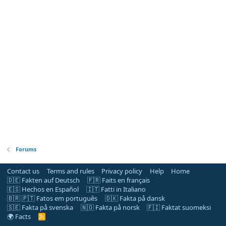
Forums
Contact us
Terms and rules
Privacy policy
Help
Home
🇩🇪 Fakten auf Deutsch
🇫🇷 Faits en français
🇪🇸 Hechos en Español
🇮🇹 Fatti in Italiano
🇧🇷 🇵🇹 Fatos em português
🇩🇰 Fakta på dansk
🇸🇪 Fakta på svenska
🇳🇴 Fakta på norsk
🇫🇮 Faktat suomeksi
🌍 Facts
R
S