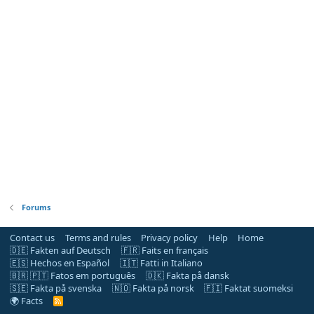
Forums
Contact us
Terms and rules
Privacy policy
Help
Home
🇩🇪 Fakten auf Deutsch
🇫🇷 Faits en français
🇪🇸 Hechos en Español
🇮🇹 Fatti in Italiano
🇧🇷 🇵🇹 Fatos em português
🇩🇰 Fakta på dansk
🇸🇪 Fakta på svenska
🇳🇴 Fakta på norsk
🇫🇮 Faktat suomeksi
🌍 Facts
R
S