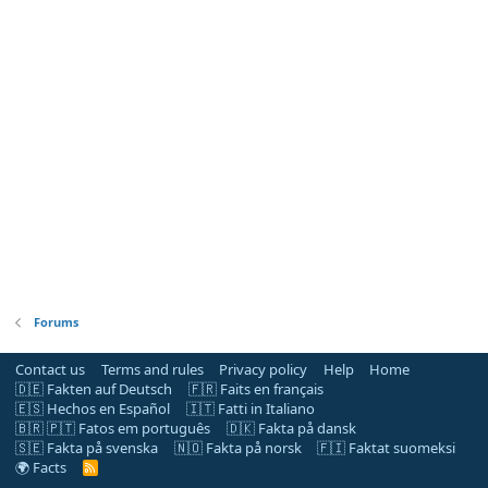
Forums
Contact us
Terms and rules
Privacy policy
Help
Home
🇩🇪 Fakten auf Deutsch
🇫🇷 Faits en français
🇪🇸 Hechos en Español
🇮🇹 Fatti in Italiano
🇧🇷 🇵🇹 Fatos em português
🇩🇰 Fakta på dansk
🇸🇪 Fakta på svenska
🇳🇴 Fakta på norsk
🇫🇮 Faktat suomeksi
🌍 Facts
R
S