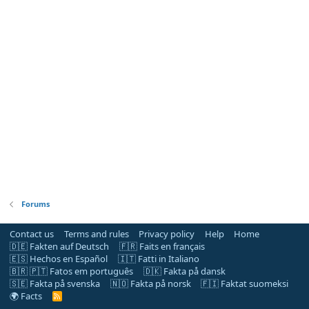
Forums
Contact us
Terms and rules
Privacy policy
Help
Home
🇩🇪 Fakten auf Deutsch
🇫🇷 Faits en français
🇪🇸 Hechos en Español
🇮🇹 Fatti in Italiano
🇧🇷 🇵🇹 Fatos em português
🇩🇰 Fakta på dansk
🇸🇪 Fakta på svenska
🇳🇴 Fakta på norsk
🇫🇮 Faktat suomeksi
🌍 Facts
R
S