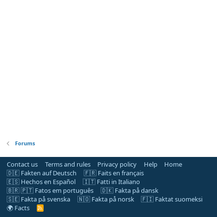
Forums
Contact us
Terms and rules
Privacy policy
Help
Home
🇩🇪 Fakten auf Deutsch
🇫🇷 Faits en français
🇪🇸 Hechos en Español
🇮🇹 Fatti in Italiano
🇧🇷 🇵🇹 Fatos em português
🇩🇰 Fakta på dansk
🇸🇪 Fakta på svenska
🇳🇴 Fakta på norsk
🇫🇮 Faktat suomeksi
🌍 Facts
R
S