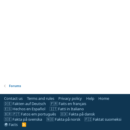
Forums
Contact us
Terms and rules
Privacy policy
Help
Home
🇩🇪 Fakten auf Deutsch
🇫🇷 Faits en français
🇪🇸 Hechos en Español
🇮🇹 Fatti in Italiano
🇧🇷 🇵🇹 Fatos em português
🇩🇰 Fakta på dansk
🇸🇪 Fakta på svenska
🇳🇴 Fakta på norsk
🇫🇮 Faktat suomeksi
🌍 Facts
R
S