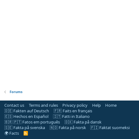
Forums
Contact us
Terms and rules
Privacy policy
Help
Home
🇩🇪 Fakten auf Deutsch
🇫🇷 Faits en français
🇪🇸 Hechos en Español
🇮🇹 Fatti in Italiano
🇧🇷 🇵🇹 Fatos em português
🇩🇰 Fakta på dansk
🇸🇪 Fakta på svenska
🇳🇴 Fakta på norsk
🇫🇮 Faktat suomeksi
🌍 Facts
R
S