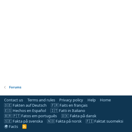
Forums
Contact us
Terms and rules
Privacy policy
Help
Home
🇩🇪 Fakten auf Deutsch
🇫🇷 Faits en français
🇪🇸 Hechos en Español
🇮🇹 Fatti in Italiano
🇧🇷 🇵🇹 Fatos em português
🇩🇰 Fakta på dansk
🇸🇪 Fakta på svenska
🇳🇴 Fakta på norsk
🇫🇮 Faktat suomeksi
🌍 Facts
R
S