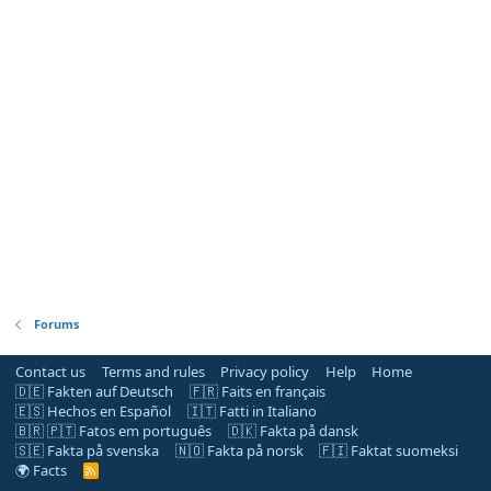
Forums
Contact us
Terms and rules
Privacy policy
Help
Home
🇩🇪 Fakten auf Deutsch
🇫🇷 Faits en français
🇪🇸 Hechos en Español
🇮🇹 Fatti in Italiano
🇧🇷 🇵🇹 Fatos em português
🇩🇰 Fakta på dansk
🇸🇪 Fakta på svenska
🇳🇴 Fakta på norsk
🇫🇮 Faktat suomeksi
🌍 Facts
R
S