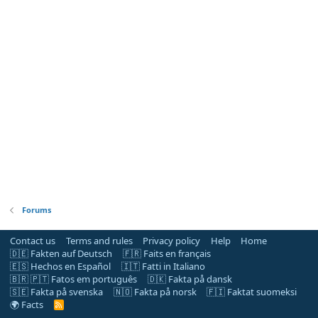
Forums
Contact us
Terms and rules
Privacy policy
Help
Home
🇩🇪 Fakten auf Deutsch
🇫🇷 Faits en français
🇪🇸 Hechos en Español
🇮🇹 Fatti in Italiano
🇧🇷 🇵🇹 Fatos em português
🇩🇰 Fakta på dansk
🇸🇪 Fakta på svenska
🇳🇴 Fakta på norsk
🇫🇮 Faktat suomeksi
🌍 Facts
R
S