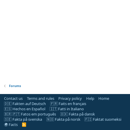
Forums
Contact us
Terms and rules
Privacy policy
Help
Home
🇩🇪 Fakten auf Deutsch
🇫🇷 Faits en français
🇪🇸 Hechos en Español
🇮🇹 Fatti in Italiano
🇧🇷 🇵🇹 Fatos em português
🇩🇰 Fakta på dansk
🇸🇪 Fakta på svenska
🇳🇴 Fakta på norsk
🇫🇮 Faktat suomeksi
🌍 Facts
R
S