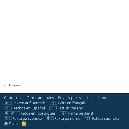
Forums
Contact us
Terms and rules
Privacy policy
Help
Home
🇩🇪 Fakten auf Deutsch
🇫🇷 Faits en français
🇪🇸 Hechos en Español
🇮🇹 Fatti in Italiano
🇧🇷 🇵🇹 Fatos em português
🇩🇰 Fakta på dansk
🇸🇪 Fakta på svenska
🇳🇴 Fakta på norsk
🇫🇮 Faktat suomeksi
🌍 Facts
R
S