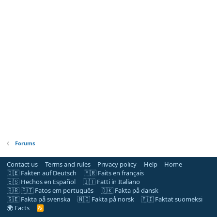
Forums
Contact us
Terms and rules
Privacy policy
Help
Home
🇩🇪 Fakten auf Deutsch
🇫🇷 Faits en français
🇪🇸 Hechos en Español
🇮🇹 Fatti in Italiano
🇧🇷 🇵🇹 Fatos em português
🇩🇰 Fakta på dansk
🇸🇪 Fakta på svenska
🇳🇴 Fakta på norsk
🇫🇮 Faktat suomeksi
🌍 Facts
R
S