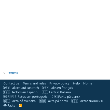
Forums
Contact us
Terms and rules
Privacy policy
Help
Home
🇩🇪 Fakten auf Deutsch
🇫🇷 Faits en français
🇪🇸 Hechos en Español
🇮🇹 Fatti in Italiano
🇧🇷 🇵🇹 Fatos em português
🇩🇰 Fakta på dansk
🇸🇪 Fakta på svenska
🇳🇴 Fakta på norsk
🇫🇮 Faktat suomeksi
🌍 Facts
R
S