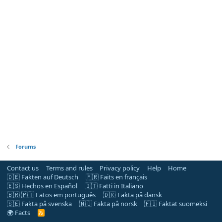
Forums
Contact us
Terms and rules
Privacy policy
Help
Home
🇩🇪 Fakten auf Deutsch
🇫🇷 Faits en français
🇪🇸 Hechos en Español
🇮🇹 Fatti in Italiano
🇧🇷 🇵🇹 Fatos em português
🇩🇰 Fakta på dansk
🇸🇪 Fakta på svenska
🇳🇴 Fakta på norsk
🇫🇮 Faktat suomeksi
🌍 Facts
R
S