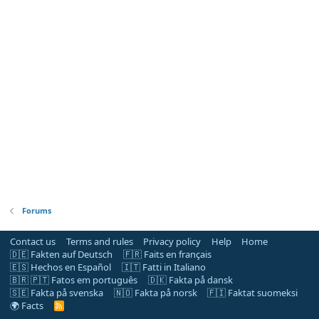
Forums
Contact us
Terms and rules
Privacy policy
Help
Home
🇩🇪 Fakten auf Deutsch
🇫🇷 Faits en français
🇪🇸 Hechos en Español
🇮🇹 Fatti in Italiano
🇧🇷 🇵🇹 Fatos em português
🇩🇰 Fakta på dansk
🇸🇪 Fakta på svenska
🇳🇴 Fakta på norsk
🇫🇮 Faktat suomeksi
🌍 Facts
R
S