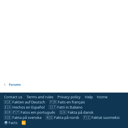
Forums
Contact us
Terms and rules
Privacy policy
Help
Home
🇩🇪 Fakten auf Deutsch
🇫🇷 Faits en français
🇪🇸 Hechos en Español
🇮🇹 Fatti in Italiano
🇧🇷 🇵🇹 Fatos em português
🇩🇰 Fakta på dansk
🇸🇪 Fakta på svenska
🇳🇴 Fakta på norsk
🇫🇮 Faktat suomeksi
🌍 Facts
R
S