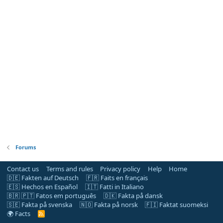
Forums
Contact us
Terms and rules
Privacy policy
Help
Home
🇩🇪 Fakten auf Deutsch
🇫🇷 Faits en français
🇪🇸 Hechos en Español
🇮🇹 Fatti in Italiano
🇧🇷 🇵🇹 Fatos em português
🇩🇰 Fakta på dansk
🇸🇪 Fakta på svenska
🇳🇴 Fakta på norsk
🇫🇮 Faktat suomeksi
🌍 Facts
R
S