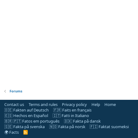
Forums
Contact us
Terms and rules
Privacy policy
Help
Home
🇩🇪 Fakten auf Deutsch
🇫🇷 Faits en français
🇪🇸 Hechos en Español
🇮🇹 Fatti in Italiano
🇧🇷 🇵🇹 Fatos em português
🇩🇰 Fakta på dansk
🇸🇪 Fakta på svenska
🇳🇴 Fakta på norsk
🇫🇮 Faktat suomeksi
🌍 Facts
R
S