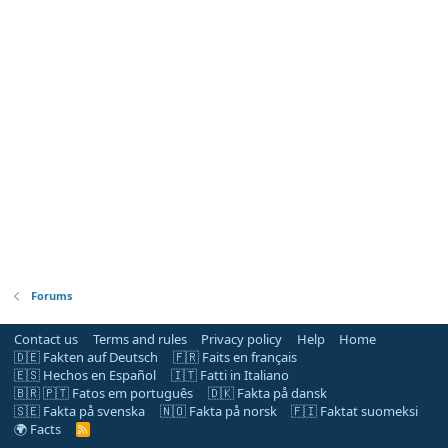
Forums
Contact us
Terms and rules
Privacy policy
Help
Home
🇩🇪 Fakten auf Deutsch
🇫🇷 Faits en français
🇪🇸 Hechos en Español
🇮🇹 Fatti in Italiano
🇧🇷 🇵🇹 Fatos em português
🇩🇰 Fakta på dansk
🇸🇪 Fakta på svenska
🇳🇴 Fakta på norsk
🇫🇮 Faktat suomeksi
🌍 Facts
R
S