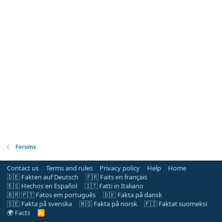
Forums
Contact us
Terms and rules
Privacy policy
Help
Home
🇩🇪 Fakten auf Deutsch
🇫🇷 Faits en français
🇪🇸 Hechos en Español
🇮🇹 Fatti in Italiano
🇧🇷 🇵🇹 Fatos em português
🇩🇰 Fakta på dansk
🇸🇪 Fakta på svenska
🇳🇴 Fakta på norsk
🇫🇮 Faktat suomeksi
🌍 Facts
R
S