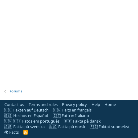
Forums
Contact us
Terms and rules
Privacy policy
Help
Home
🇩🇪 Fakten auf Deutsch
🇫🇷 Faits en français
🇪🇸 Hechos en Español
🇮🇹 Fatti in Italiano
🇧🇷 🇵🇹 Fatos em português
🇩🇰 Fakta på dansk
🇸🇪 Fakta på svenska
🇳🇴 Fakta på norsk
🇫🇮 Faktat suomeksi
🌍 Facts
R
S