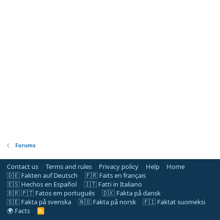
Forums
Contact us
Terms and rules
Privacy policy
Help
Home
🇩🇪 Fakten auf Deutsch
🇫🇷 Faits en français
🇪🇸 Hechos en Español
🇮🇹 Fatti in Italiano
🇧🇷 🇵🇹 Fatos em português
🇩🇰 Fakta på dansk
🇸🇪 Fakta på svenska
🇳🇴 Fakta på norsk
🇫🇮 Faktat suomeksi
🌍 Facts
R
S