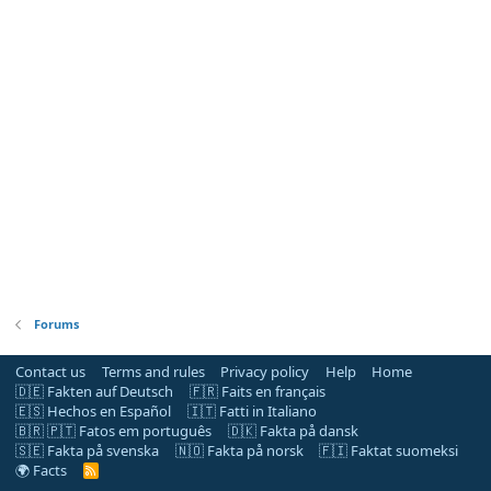
Forums
Contact us
Terms and rules
Privacy policy
Help
Home
🇩🇪 Fakten auf Deutsch
🇫🇷 Faits en français
🇪🇸 Hechos en Español
🇮🇹 Fatti in Italiano
🇧🇷 🇵🇹 Fatos em português
🇩🇰 Fakta på dansk
🇸🇪 Fakta på svenska
🇳🇴 Fakta på norsk
🇫🇮 Faktat suomeksi
🌍 Facts
R
S